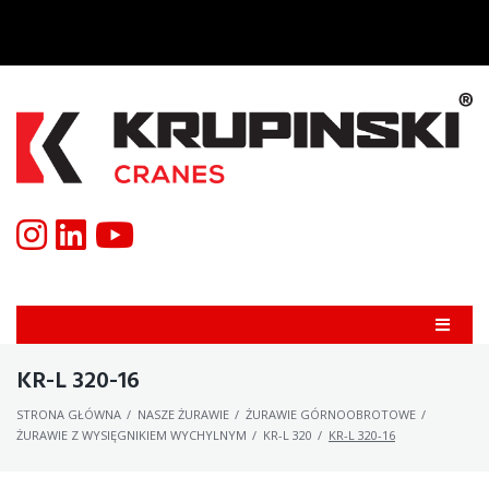
KR-L 320-16
STRONA GŁÓWNA
/
NASZE ŻURAWIE
/
ŻURAWIE GÓRNOOBROTOWE
/
ŻURAWIE Z WYSIĘGNIKIEM WYCHYLNYM
/
KR-L 320
/
KR-L 320-16