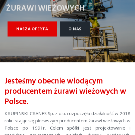
ŻURAWI WIEŻOWYCH
NASZA OFERTA
O NAS
Jesteśmy obecnie wiodącym
producentem żurawi wieżowych w
Polsce.
KRUPINSKI CRANES Sp. z o.o. rozpoczęła działalność w 2018
roku stając się pierwszym producentem żurawi wieżowych w
Polsce po 1991r. Celem spółki jest projektowanie i