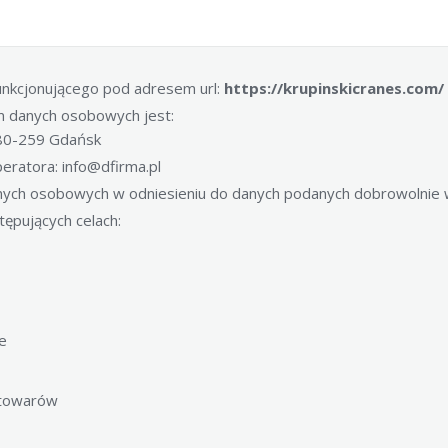
funkcjonującego pod adresem url:
https://krupinskicranes.com/
m danych osobowych jest:
A 80-259 Gdańsk
eratora: info@dfirma.pl
nych osobowych w odniesieniu do danych podanych dobrowolnie w
ępujących celach:
e
 towarów